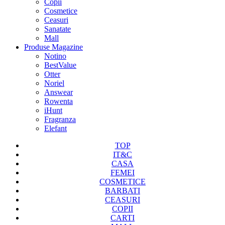
Copii
Cosmetice
Ceasuri
Sanatate
Mall
Produse Magazine
Notino
BestValue
Otter
Noriel
Answear
Rowenta
iHunt
Fragranza
Elefant
TOP
IT&C
CASA
FEMEI
COSMETICE
BARBATI
CEASURI
COPII
CARTI