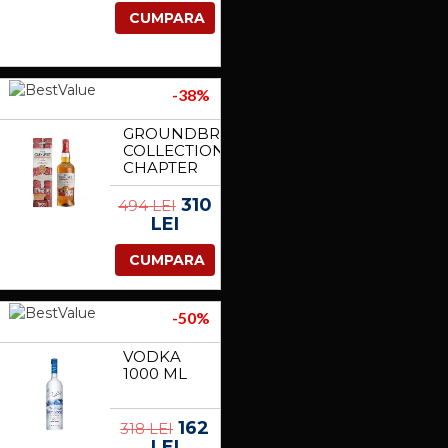
BUTT
CUMPARA
PLUG-URI
BLACK
-38%
GROUNDBREAKER
COLLECTION
CHAPTER
1 700 ML
310
494 LEI
LEI
CUMPARA
-50%
VODKA
1000 ML
162
318 LEI
LEI