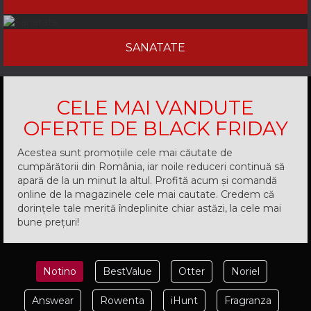
SANATATE
CELE MAI VANDUTE
OFERTE DE BLACK FRIDAY
Acestea sunt promoțiile cele mai căutate de
cumpărătorii din România, iar noile reduceri continuă să
apară de la un minut la altul. Profită acum și comandă
online de la magazinele cele mai cautate. Credem că
dorințele tale merită îndeplinite chiar astăzi, la cele mai
bune prețuri!
Notino
BestValue
Otter
Noriel
Answear
Rowenta
iHunt
Fragranza