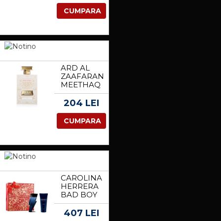
CREAM
CUMPARA
CREMA
PENTRU
OCHI CU
COLAGEN
15 ML
ARD AL
ZAAFARAN
MEETHAQ
EXTRAIT
DE
204 LEI
ROUGE
EAU DE
CUMPARA
PARFUM
UNISEX
100 ML
CAROLINA
HERRERA
BAD BOY
COBALT
SET
407 LEI
CADOU