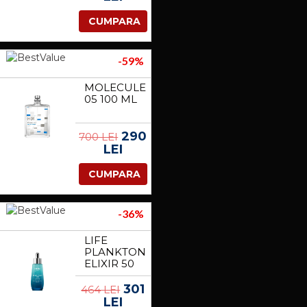
CUMPARA
-59%
MOLECULE
05 100 ML
290
700 LEI
LEI
CUMPARA
-36%
LIFE
PLANKTON
ELIXIR 50
ML
301
464 LEI
LEI