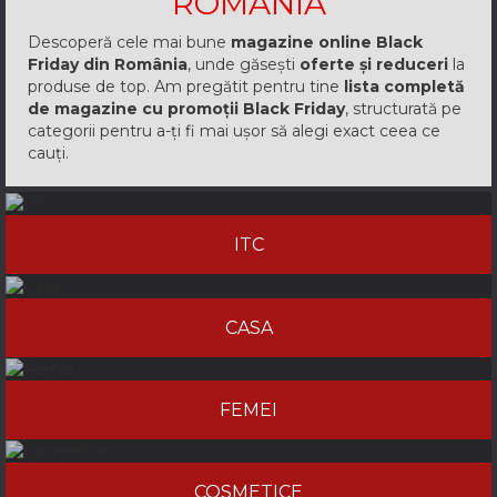
ROMANIA
Descoperă cele mai bune
magazine online Black
Friday din România
, unde găsești
oferte și reduceri
la
produse de top. Am pregătit pentru tine
lista completă
de magazine cu promoții Black Friday
, structurată pe
categorii pentru a-ți fi mai ușor să alegi exact ceea ce
cauți.
ITC
CASA
FEMEI
COSMETICE