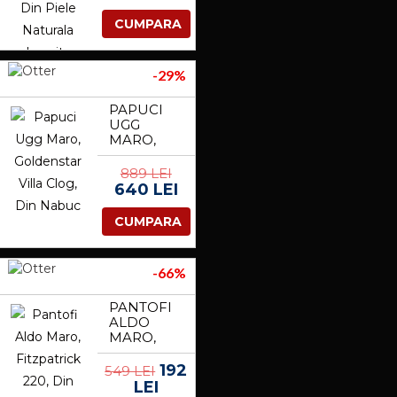
LACUITA
CUMPARA
-29%
PAPUCI
UGG
MARO,
GOLDENSTAR
VILLA
889 LEI
CLOG, DIN
640 LEI
NABUC
CUMPARA
-66%
PANTOFI
ALDO
MARO,
FITZPATRICK
220, DIN
192
549 LEI
PIELE
LEI