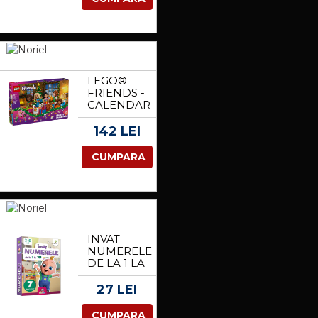
LEGO®
FRIENDS -
CALENDAR
DE
ADVENT
142 LEI
2025
(42668)
CUMPARA
INVAT
NUMERELE
DE LA 1 LA
10,
TRALALA
27 LEI
CUMPARA