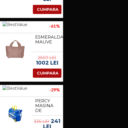
CUMPARA
-61%
ESMERALDA
MAUVE
2507 LEI
1002 LEI
CUMPARA
-29%
PERCY
MASINA
DE
POLITIE
241
335 LEI
LEI