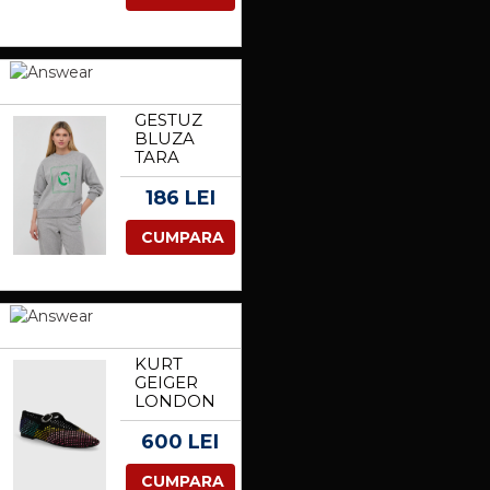
CU CASTI,
35 CM
GESTUZ
BLUZA
TARA
FEMEI,
CULOAREA
186 LEI
GRI, CU
IMPRIMEU
CUMPARA
KURT
GEIGER
LONDON
BALERINI
DIN PIELE
600 LEI
INTOARSA
MAYFAIR
CUMPARA