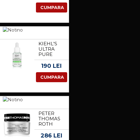
EAU DE
TOILETTE
CUMPARA
CU
AROMA
DE
TRANDAFIRI
COACAZE
NEGRE
100 ML
KIEHL'S
ULTRA
PURE
HIGH-
POTENCY
190 LEI
SERUM
5.0%
CUMPARA
NIACINAMIDE
SER
CONCENTRAT
PENTRU
TEN 30 ML
PETER
THOMAS
ROTH
FIRMX
COLLAGEN
286 LEI
EYE