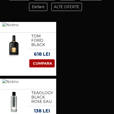
Elefant
ALTE OFERTE
TOM
FORD
BLACK
ORCHID
EAU DE
618 LEI
PARFUM
PENTRU
CUMPARA
FEMEI 50
ML
TEAOLOGY
BLACK
ROSE EAU
DE
TOILETTE
138 LEI