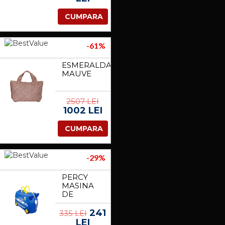
CUMPARA
-61%
ESMERALDA
MAUVE
2507 LEI
1002 LEI
CUMPARA
-29%
PERCY
MASINA
DE
POLITIE
241
335 LEI
LEI