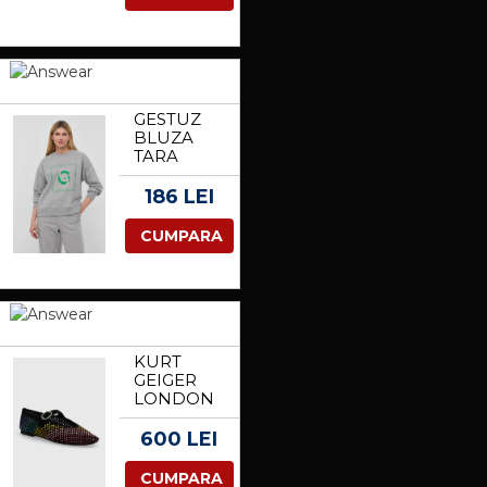
CU CASTI,
35 CM
GESTUZ
BLUZA
TARA
FEMEI,
CULOAREA
186 LEI
GRI, CU
IMPRIMEU
CUMPARA
KURT
GEIGER
LONDON
BALERINI
DIN PIELE
600 LEI
INTOARSA
MAYFAIR
CUMPARA