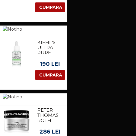
EAU DE
TOILETTE
CUMPARA
CU
AROMA
DE
TRANDAFIRI
COACAZE
NEGRE
100 ML
KIEHL'S
ULTRA
PURE
HIGH-
POTENCY
190 LEI
SERUM
5.0%
CUMPARA
NIACINAMIDE
SER
CONCENTRAT
PENTRU
TEN 30 ML
PETER
THOMAS
ROTH
FIRMX
COLLAGEN
286 LEI
EYE