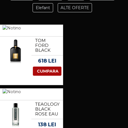
Elefant
ALTE OFERTE
TOM
FORD
BLACK
ORCHID
EAU DE
618 LEI
PARFUM
PENTRU
CUMPARA
FEMEI 50
ML
TEAOLOGY
BLACK
ROSE EAU
DE
TOILETTE
138 LEI