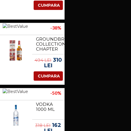
BUTT
CUMPARA
PLUG-URI
BLACK
-38%
GROUNDBREAKER
COLLECTION
CHAPTER
1 700 ML
310
494 LEI
LEI
CUMPARA
-50%
VODKA
1000 ML
162
318 LEI
LEI