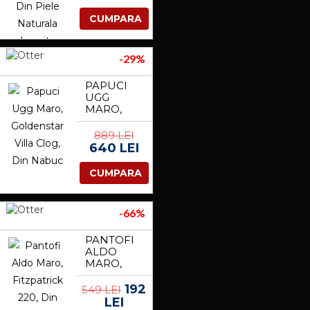
LACUITA
CUMPARA
-29%
PAPUCI
UGG
MARO,
GOLDENSTAR
VILLA
889 LEI
CLOG, DIN
640 LEI
NABUC
CUMPARA
-66%
PANTOFI
ALDO
MARO,
FITZPATRICK
220, DIN
192
549 LEI
PIELE
LEI