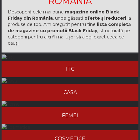
ROMANIA
Descoperă cele mai bune
magazine online Black
Friday din România
, unde găsești
oferte și reduceri
la
produse de top. Am pregătit pentru tine
lista completă
de magazine cu promoții Black Friday
, structurată pe
categorii pentru a-ți fi mai ușor să alegi exact ceea ce
cauți.
ITC
CASA
FEMEI
COSMETICE