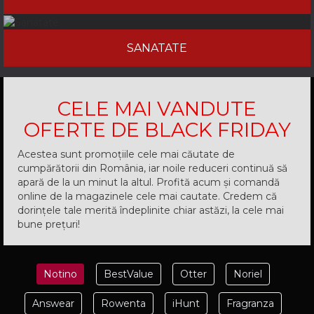
SANATATE
CELE MAI VANDUTE
OFERTE DE BLACK FRIDAY
Acestea sunt promoțiile cele mai căutate de
cumpărătorii din România, iar noile reduceri continuă să
apară de la un minut la altul. Profită acum și comandă
online de la magazinele cele mai cautate. Credem că
dorințele tale merită îndeplinite chiar astăzi, la cele mai
bune prețuri!
Notino
BestValue
Otter
Noriel
Answear
Rowenta
iHunt
Fragranza