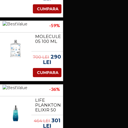
CUMPARA
-59%
MOLECULE
05 100 ML
290
700 LEI
LEI
CUMPARA
-36%
LIFE
PLANKTON
ELIXIR 50
ML
301
464 LEI
LEI