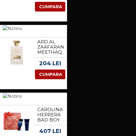
CREAM
CUMPARA
CREMA
PENTRU
OCHI CU
COLAGEN
15 ML
ARD AL
ZAAFARAN
MEETHAQ
EXTRAIT
DE
204 LEI
ROUGE
EAU DE
CUMPARA
PARFUM
UNISEX
100 ML
CAROLINA
HERRERA
BAD BOY
COBALT
SET
407 LEI
CADOU