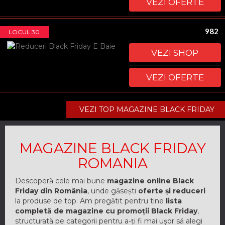
VEZI OFERTE
982
LOCUL 30
VEZI SHOP
VEZI OFERTE
VEZI TOP MAGAZINE BLACK FRIDAY
MAGAZINE BLACK FRIDAY
ROMANIA
Descoperă cele mai bune
magazine online Black
Friday din România
, unde găsești
oferte și reduceri
la produse de top. Am pregătit pentru tine
lista
completă de magazine cu promoții Black Friday
,
structurată pe categorii pentru a-ți fi mai ușor să alegi