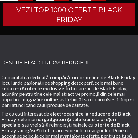
CUMPARA
CUMPARA
CUMPARA
PENTRU
SI
VEZI TOP 1000 OFERTE BLACK
BARBATI
INDEX.
EDITIE
FRIDAY
PREMIUM/DAN
LUPASCU
DESPRE BLACK FRIDAY REDUCERI
Comunitatea dedicată
cumpărăturilor online de Black Friday
,
locul unde pasionații de shopping descoperă cele mai bune
reduceri și oferte exclusive
. În fiecare an, de Black Friday,
adunăm pentru tine cele mai atractive promoții din cele mai
populare
magazine online
, astfel încât să economisești timp și
bani atunci când cauți produse de calitate.
Fie că ești interesat de
electrocasnice la reducere de Black
Friday
, cele mai noi
gadgeturi și telefoane la prețuri
speciale
, sau vrei să-ți reînnoiești hainele cu
oferte de Black
Friday
, aici găsești tot ce ai nevoie într-un singur loc. Punem
accent pe selecția celor mai avantajoase oferte, pentru ca tu să