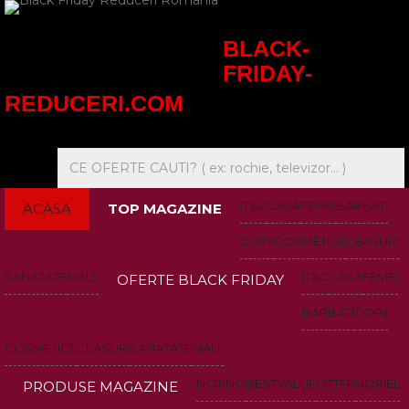
BLACK-
FRIDAY-
REDUCERI.COM
IT&C
CASA
FEMEI
BARBATI
ACASA
TOP MAGAZINE
COPII
COSMETICE
CEASURI
SANATATE
MALL
IT&C
CASA
FEMEI
OFERTE BLACK FRIDAY
BARBATI
COPII
COSMETICE
CEASURI
SANATATE
MALL
NOTINO
BESTVALUE
OTTER
NORIEL
PRODUSE MAGAZINE