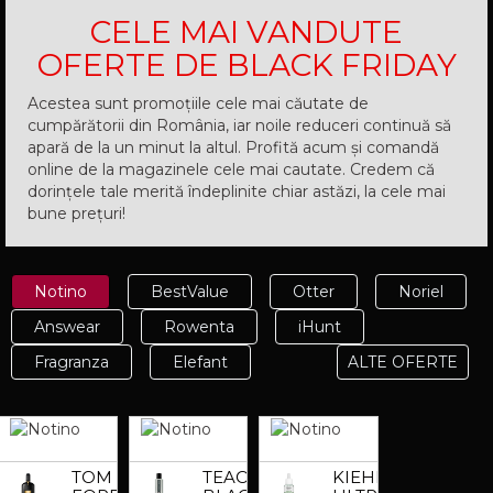
CELE MAI VANDUTE
OFERTE DE BLACK FRIDAY
Acestea sunt promoțiile cele mai căutate de
cumpărătorii din România, iar noile reduceri continuă să
apară de la un minut la altul. Profită acum și comandă
online de la magazinele cele mai cautate. Credem că
dorințele tale merită îndeplinite chiar astăzi, la cele mai
bune prețuri!
Notino
BestValue
Otter
Noriel
Answear
Rowenta
iHunt
Fragranza
Elefant
ALTE OFERTE
TOM
TEAOLOGY
KIEHL'S