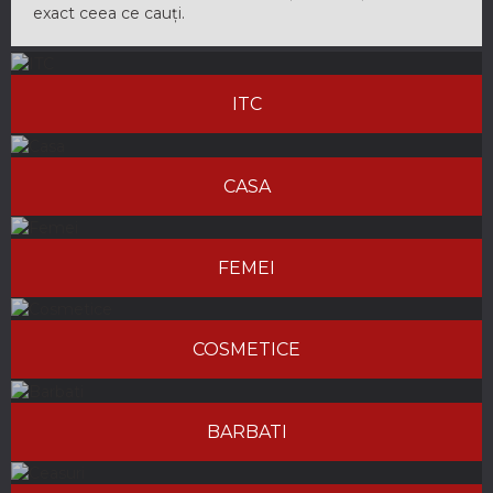
exact ceea ce cauți.
ITC
CASA
FEMEI
COSMETICE
BARBATI