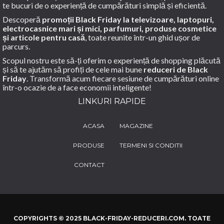
te bucuri de o experiență de cumpărături simplă și eficientă.
Descoperă
promoții Black Friday la televizoare, laptopuri,
electrocasnice mari și mici, parfumuri, produse cosmetice
și articole pentru casă
, toate reunite într-un ghid ușor de
parcurs.
Scopul nostru este să-ți oferim o experiență de shopping plăcută
și să te ajutăm să profiți de cele mai bune
reduceri de Black
Friday
. Transformă acum fiecare sesiune de cumpărături online
într-o ocazie de a face economii inteligente!
LINKURI RAPIDE
ACASA
MAGAZINE
PRODUSE
TERMENI SI CONDITII
CONTACT
COPYRIGHTS © 2025 BLACK-FRIDAY-REDUCERI.COM. TOATE