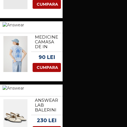
MAYFAIR
CUMPARA
BALLET
FLAT
CULOAREA
NEGRU,
2656305209
MEDICINE
CAMASA
DE IN
FEMEI, CU
GULER
90 LEI
CLASIC,
RELAXED
CUMPARA
ANSWEAR
LAB
BALERINI
DE PIELE
CULOAREA
230 LEI
ALB, CU