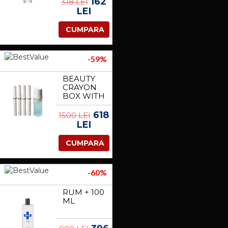
162
318 LEI
LEI
CUMPARA
-59%
BEAUTY
CRAYON
BOX WITH
EVIL-LYN
COLLECTIBLE
618
1500 LEI
FIGURINE
LEI
CUMPARA
-60%
RUM + 100
ML