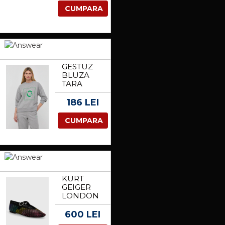
TRICOU
CUMPARA
CU CASTI,
35 CM
GESTUZ
BLUZA
TARA
FEMEI,
CULOAREA
186 LEI
GRI, CU
IMPRIMEU
CUMPARA
KURT
GEIGER
LONDON
BALERINI
DIN PIELE
600 LEI
INTOARSA