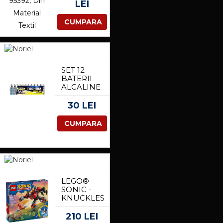
DIN
LEI
MATERIAL
TEXTIL
CUMPARA
SET 12
BATERII
ALCALINE
TOSHIBA
R6 AA
30 LEI
CUMPARA
LEGO®
SONIC -
KNUCKLES
VS. DR.
EGGMAN
210 LEI