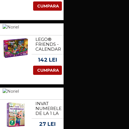
CUMPARA
LEGO®
FRIENDS -
CALENDAR
DE
ADVENT
142 LEI
2025
(42668)
CUMPARA
INVAT
NUMERELE
DE LA 1 LA
10,
TRALALA
27 LEI