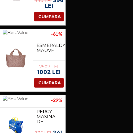
396
990 LEI
LEI
CUMPARA
-61%
ESMERALDA
MAUVE
2507 LEI
1002 LEI
CUMPARA
-29%
PERCY
MASINA
DE
POLITIE
241
335 LEI