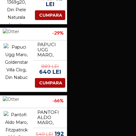
NATURALA
LEI
LACUITA
CUMPARA
-29%
PAPUCI
UGG
MARO,
GOLDENSTAR
VILLA
889 LEI
CLOG, DIN
640 LEI
NABUC
CUMPARA
-66%
PANTOFI
ALDO
MARO,
FITZPATRICK
220, DIN
192
549 LEI