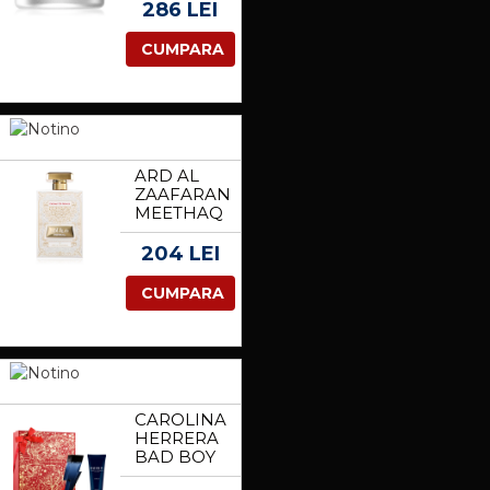
COLLAGEN
286 LEI
EYE
CREAM
CUMPARA
CREMA
PENTRU
OCHI CU
COLAGEN
15 ML
ARD AL
ZAAFARAN
MEETHAQ
EXTRAIT
DE
204 LEI
ROUGE
EAU DE
CUMPARA
PARFUM
UNISEX
100 ML
CAROLINA
HERRERA
BAD BOY
COBALT