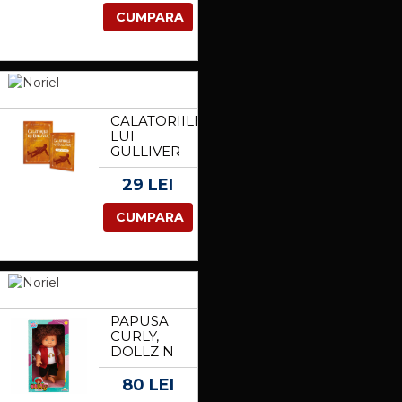
CUMPARA
CALATORIILE
LUI
GULLIVER
CU
JURNAL
29 LEI
DE
LECTURA,
CUMPARA
JONATHAN
SWIFT
PAPUSA
CURLY,
DOLLZ N
MORE,
IMBRACATA
80 LEI
CU