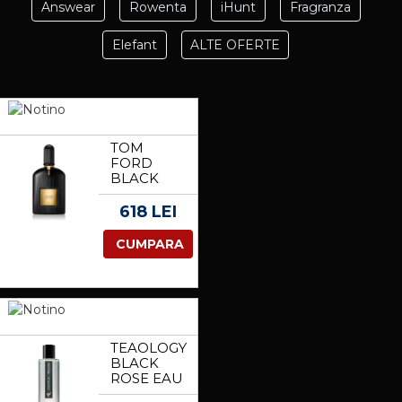
Answear
Rowenta
iHunt
Fragranza
Elefant
ALTE OFERTE
TOM
FORD
BLACK
ORCHID
EAU DE
618 LEI
PARFUM
PENTRU
CUMPARA
FEMEI 50
ML
TEAOLOGY
BLACK
ROSE EAU
DE