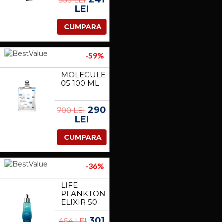
LEI
CUMPARA
-59%
MOLECULE
05 100 ML
290
700 LEI
LEI
CUMPARA
-36%
LIFE
PLANKTON
ELIXIR 50
ML
301
464 LEI