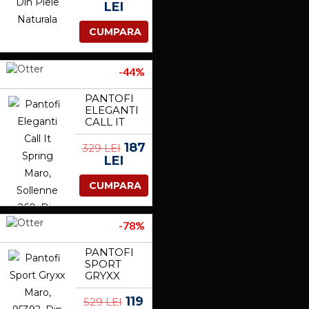
NATURALA
LEI
CUMPARA
-44%
PANTOFI
ELEGANTI
CALL IT
SPRING
MARO,
187
329 LEI
SOLLENNE
LEI
260, DIN
PIELE
CUMPARA
ECOLOGICA
LACUITA
-78%
PANTOFI
SPORT
GRYXX
MARO,
95392,
119
529 LEI