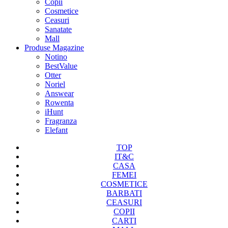
Copii
Cosmetice
Ceasuri
Sanatate
Mall
Produse Magazine
Notino
BestValue
Otter
Noriel
Answear
Rowenta
iHunt
Fragranza
Elefant
TOP
IT&C
CASA
FEMEI
COSMETICE
BARBATI
CEASURI
COPII
CARTI