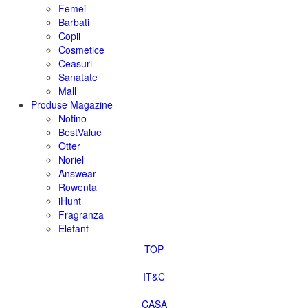
Femei
Barbati
Copii
Cosmetice
Ceasuri
Sanatate
Mall
Produse Magazine
Notino
BestValue
Otter
Noriel
Answear
Rowenta
iHunt
Fragranza
Elefant
TOP
IT&C
CASA