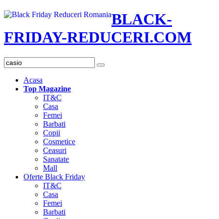
BLACK-
FRIDAY-REDUCERI.COM
Acasa
Top Magazine
IT&C
Casa
Femei
Barbati
Copii
Cosmetice
Ceasuri
Sanatate
Mall
Oferte Black Friday
IT&C
Casa
Femei
Barbati