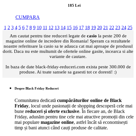
185 Lei
CUMPARA
1
2
3
4
5
6
7
8
9
10
11
12
13
14
15
16
17
18
19
20
21
22
23
24
25
Am cautat pentru tine reduceri legate de
casio
la peste 200 de
magazine online de incredere din Romania! Speram ca rezultatele
noastre referitoare la casio sa te adauca cat mai aproape de produsul
dorit. Daca nu este multumit de ofertele online gasite, incearca si alte
variante de cautare.
In baza de date black-friday-reduceri.com exista peste 300.000 de
produse. Ai toate sansele sa gasesti tot ce doresti! :)
Despre Black Friday Reduceri
Comunitatea dedicată
cumpărăturilor online de Black
Friday
, locul unde pasionații de shopping descoperă cele mai
bune
reduceri și oferte exclusive
. În fiecare an, de Black
Friday, adunăm pentru tine cele mai atractive promoții din cele
mai populare
magazine online
, astfel încât să economisești
timp și bani atunci când cauți produse de calitate.