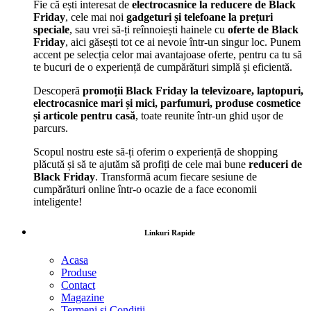
Fie că ești interesat de
electrocasnice la reducere de Black
Friday
, cele mai noi
gadgeturi și telefoane la prețuri
speciale
, sau vrei să-ți reînnoiești hainele cu
oferte de Black
Friday
, aici găsești tot ce ai nevoie într-un singur loc. Punem
accent pe selecția celor mai avantajoase oferte, pentru ca tu să
te bucuri de o experiență de cumpărături simplă și eficientă.
Descoperă
promoții Black Friday la televizoare, laptopuri,
electrocasnice mari și mici, parfumuri, produse cosmetice
și articole pentru casă
, toate reunite într-un ghid ușor de
parcurs.
Scopul nostru este să-ți oferim o experiență de shopping
plăcută și să te ajutăm să profiți de cele mai bune
reduceri de
Black Friday
. Transformă acum fiecare sesiune de
cumpărături online într-o ocazie de a face economii
inteligente!
Linkuri Rapide
Acasa
Produse
Contact
Magazine
Termeni si Conditii