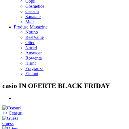
Copii
Cosmetice
Ceasuri
Sanatate
Mall
Produse Magazine
Notino
BestValue
Otter
Noriel
Answear
Rowenta
iHunt
Fragranza
Elefant
casio IN OFERTE BLACK FRIDAY
<< Ceasuri
Guess