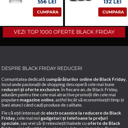
FANTASY
THREE
556 LEI
132 LEI
UOMO
SET DE
EAU DE
BUTT
CUMPARA
CUMPARA
TOILETTE
PLUG-URI
PENTRU
BLACK
BARBATI
100 ML
VEZI TOP 1000 OFERTE BLACK FRIDAY
DESPRE BLACK FRIDAY REDUCERI
Comunitatea dedicată
cumpărăturilor online de Black Friday
,
locul unde pasionații de shopping descoperă cele mai bune
reduceri și oferte exclusive
. În fiecare an, de Black Friday,
adunăm pentru tine cele mai atractive promoții din cele mai
populare
magazine online
, astfel încât să economisești timp și
bani atunci când cauți produse de calitate.
Fie că ești interesat de
electrocasnice la reducere de Black
Friday
, cele mai noi
gadgeturi și telefoane la prețuri
speciale
, sau vrei să-ți reînnoiești hainele cu
oferte de Black