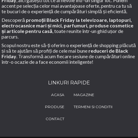
Friday
, aici găsești tot ce ai nevoie într-un singur loc. Punem
accent pe selecția celor mai avantajoase oferte, pentru ca tu să
te bucuri de o experiență de cumpărături simplă și eficientă.
Descoperă
promoții Black Friday la televizoare, laptopuri,
electrocasnice mari și mici, parfumuri, produse cosmetice
și articole pentru casă
, toate reunite într-un ghid ușor de
parcurs.
Scopul nostru este să-ți oferim o experiență de shopping plăcută
și să te ajutăm să profiți de cele mai bune
reduceri de Black
Friday
. Transformă acum fiecare sesiune de cumpărături online
într-o ocazie de a face economii inteligente!
LINKURI RAPIDE
ACASA
MAGAZINE
PRODUSE
TERMENI SI CONDITII
CONTACT