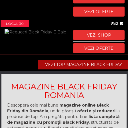
VEZI OFERTE
982
LOCUL 30
VEZI SHOP
VEZI OFERTE
VEZI TOP MAGAZINE BLACK FRIDAY
MAGAZINE BLACK FRIDAY
ROMANIA
Descoperă cele mai bune
magazine online Black
Friday din România
, unde găsești
oferte și reduceri
la
produse de top. Am pregătit pentru tine
lista completă
de magazine cu promoții Black Friday
, structurată pe