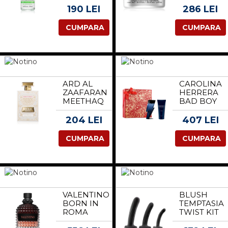
POTENCY
COLLAGEN
190 LEI
286 LEI
SERUM
EYE
5.0%
CREAM
CUMPARA
CUMPARA
NIACINAMIDE
CREMA
SER
PENTRU
CONCENTRAT
OCHI CU
PENTRU
COLAGEN
TEN 30 ML
15 ML
ARD AL
CAROLINA
ZAAFARAN
HERRERA
MEETHAQ
BAD BOY
EXTRAIT
COBALT
DE
SET
204 LEI
407 LEI
ROUGE
CADOU
EAU DE
PENTRU
CUMPARA
CUMPARA
PARFUM
BARBATI
UNISEX
100 ML
VALENTINO
BLUSH
BORN IN
TEMPTASIA
ROMA
TWIST KIT
CORAL
SET OF