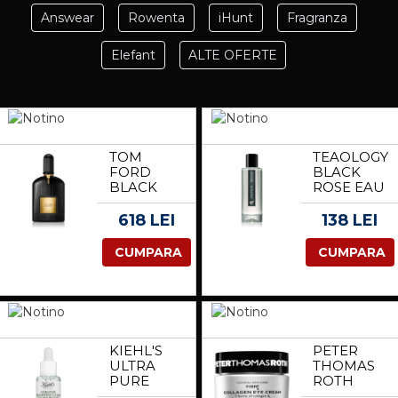
Answear
Rowenta
iHunt
Fragranza
Elefant
ALTE OFERTE
TOM
TEAOLOGY
FORD
BLACK
BLACK
ROSE EAU
ORCHID
DE
EAU DE
TOILETTE
618 LEI
138 LEI
PARFUM
EAU DE
PENTRU
TOILETTE
CUMPARA
CUMPARA
FEMEI 50
CU
ML
AROMA
DE
TRANDAFIR
COACAZE
NEGRE
KIEHL'S
PETER
100 ML
ULTRA
THOMAS
PURE
ROTH
HIGH-
FIRMX