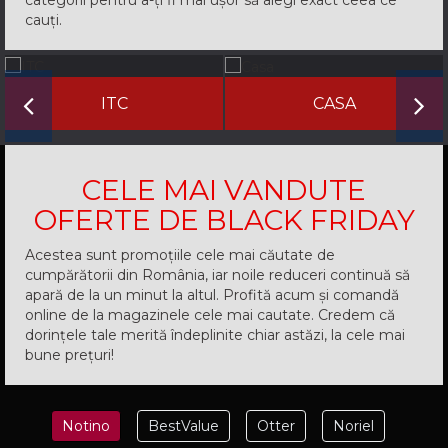
categorii pentru a-ți fi mai ușor să alegi exact ceea ce
cauți.
ITC
CASA
CELE MAI VANDUTE
OFERTE DE BLACK FRIDAY
Acestea sunt promoțiile cele mai căutate de
cumpărătorii din România, iar noile reduceri continuă să
apară de la un minut la altul. Profită acum și comandă
online de la magazinele cele mai cautate. Credem că
dorințele tale merită îndeplinite chiar astăzi, la cele mai
bune prețuri!
Notino
BestValue
Otter
Noriel