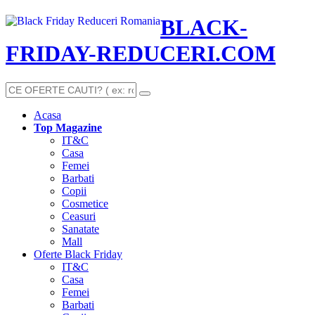
BLACK-
FRIDAY-REDUCERI.COM
Acasa
Top Magazine
IT&C
Casa
Femei
Barbati
Copii
Cosmetice
Ceasuri
Sanatate
Mall
Oferte Black Friday
IT&C
Casa
Femei
Barbati