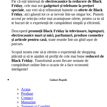
Fie că ești interesat de
electrocasnice la reducere de Black
Friday
, cele mai noi
gadgeturi și telefoane la prețuri
speciale
, sau vrei să-ți reînnoiești hainele cu
oferte de Black
Friday
, aici găsești tot ce ai nevoie într-un singur loc. Punem
accent pe selecția celor mai avantajoase oferte, pentru ca tu să
te bucuri de o experiență de cumpărături simplă și eficientă.
Descoperă
promoții Black Friday la televizoare, laptopuri,
electrocasnice mari și mici, parfumuri, produse cosmetice
și articole pentru casă
, toate reunite într-un ghid ușor de
parcurs.
Scopul nostru este să-ți oferim o experiență de shopping
plăcută și să te ajutăm să profiți de cele mai bune
reduceri de
Black Friday
. Transformă acum fiecare sesiune de
cumpărături online într-o ocazie de a face economii
inteligente!
Linkuri Rapide
Acasa
Produse
Contact
Magazine
Termeni si Conditii