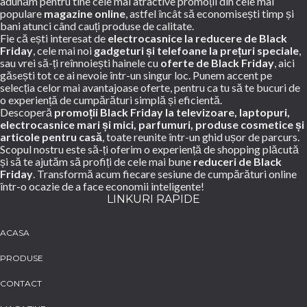
adunăm pentru tine cele mai atractive promoții din cele mai
populare
magazine online
, astfel încât să economisești timp și
bani atunci când cauți produse de calitate.
Fie că ești interesat de
electrocasnice la reducere de Black
Friday
, cele mai noi
gadgeturi și telefoane la prețuri speciale
,
sau vrei să-ți reînnoiești hainele cu
oferte de Black Friday
, aici
găsești tot ce ai nevoie într-un singur loc. Punem accent pe
selecția celor mai avantajoase oferte, pentru ca tu să te bucuri de
o experiență de cumpărături simplă și eficientă.
Descoperă
promoții Black Friday la televizoare, laptopuri,
electrocasnice mari și mici, parfumuri, produse cosmetice și
articole pentru casă
, toate reunite într-un ghid ușor de parcurs.
Scopul nostru este să-ți oferim o experiență de shopping plăcută
și să te ajutăm să profiți de cele mai bune
reduceri de Black
Friday
. Transformă acum fiecare sesiune de cumpărături online
într-o ocazie de a face economii inteligente!
LINKURI RAPIDE
ACASA
PRODUSE
CONTACT