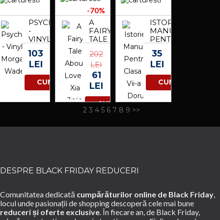
STEFAN
-70%
PSYCHOPATH
A
ISTORIE.
-
FAIRY
MANUAL
VINYL |
TALE
PENTRU
MORGAN
ABOUT
CLASA
103
35
202
WADE
LOVE |
A VII-A
LEI
LEI
XIA
|
LEI
JIAJIA,
DORU
61
YANG
DUMITRESCU,
CUMPARA
CUMPARA
LEI
RUIZHU
ELVIRA
ROTUNDU,
CUMPARA
CARMEN
1
2
3
4
5
6
7
8
9
>>
TOMESCU-
STACHIE
DESPRE BLACK FRIDAY REDUCERI
Comunitatea dedicată
cumpărăturilor online de Black Friday
,
locul unde pasionații de shopping descoperă cele mai bune
reduceri și oferte exclusive
. În fiecare an, de Black Friday,