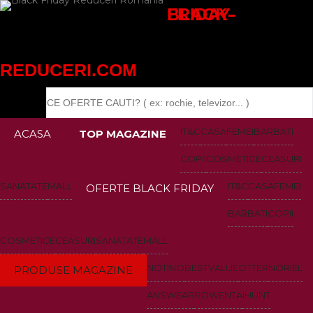
BLACK-FRIDAY-
REDUCERI.COM
IT&C
CASA
FEMEI
BARBATI
ACASA
TOP MAGAZINE
COPII
COSMETICE
CEASURI
SANATATE
MALL
IT&C
CASA
FEMEI
OFERTE BLACK FRIDAY
BARBATI
COPII
COSMETICE
CEASURI
SANATATE
MALL
NOTINO
BESTVALUE
OTTER
NORIEL
PRODUSE MAGAZINE
ANSWEAR
ROWENTA
IHUNT