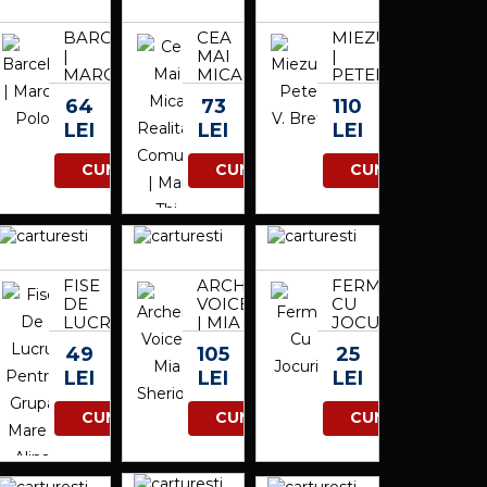
BARCELONA
CEA
MIEZUL
|
MAI
|
MARCO
MICA
PETER
POLO
REALITATE
V.
64
73
110
COMUNA
BRETT
LEI
LEI
LEI
| MAI
THI
NGUYEN-
CUMPARA
CUMPARA
CUMPARA
KIM
FISE
ARCHER'S
FERMA
DE
VOICE
CU
LUCRU
| MIA
JOCURI
PENTRU
SHERIDAN
|
49
105
25
GRUPA
LEI
LEI
LEI
MARE
|
ALINA
CUMPARA
CUMPARA
CUMPARA
ILEANA
DEAC,
ELENA