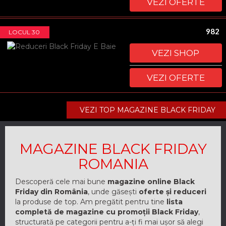
VEZI OFERTE
982
LOCUL 30
VEZI SHOP
VEZI OFERTE
VEZI TOP MAGAZINE BLACK FRIDAY
MAGAZINE BLACK FRIDAY
ROMANIA
Descoperă cele mai bune
magazine online Black
Friday din România
, unde găsești
oferte și reduceri
la produse de top. Am pregătit pentru tine
lista
completă de magazine cu promoții Black Friday
,
structurată pe categorii pentru a-ți fi mai ușor să alegi