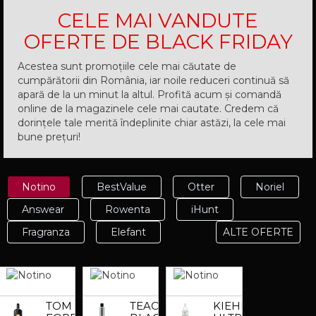
CELE MAI VANDUTE
OFERTE DE BLACK FRIDAY
Acestea sunt promoțiile cele mai căutate de
cumpărătorii din România, iar noile reduceri continuă să
apară de la un minut la altul. Profită acum și comandă
online de la magazinele cele mai cautate. Credem că
dorințele tale merită îndeplinite chiar astăzi, la cele mai
bune prețuri!
Notino
BestValue
Otter
Noriel
Answear
Rowenta
iHunt
Fragranza
Elefant
ALTE OFERTE
TOM
TEAOLOGY
KIEHL'S