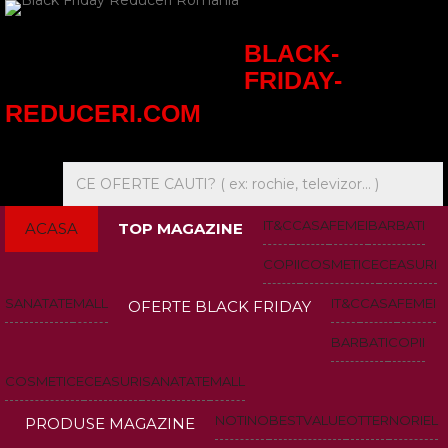
BLACK-
FRIDAY-
REDUCERI.COM
IT&C
CASA
FEMEI
BARBATI
ACASA
TOP MAGAZINE
COPII
COSMETICE
CEASURI
SANATATE
MALL
IT&C
CASA
FEMEI
OFERTE BLACK FRIDAY
BARBATI
COPII
COSMETICE
CEASURI
SANATATE
MALL
NOTINO
BESTVALUE
OTTER
NORIEL
PRODUSE MAGAZINE