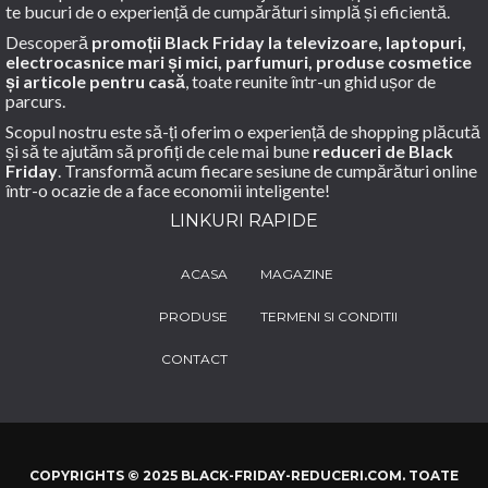
te bucuri de o experiență de cumpărături simplă și eficientă.
Descoperă
promoții Black Friday la televizoare, laptopuri,
electrocasnice mari și mici, parfumuri, produse cosmetice
și articole pentru casă
, toate reunite într-un ghid ușor de
parcurs.
Scopul nostru este să-ți oferim o experiență de shopping plăcută
și să te ajutăm să profiți de cele mai bune
reduceri de Black
Friday
. Transformă acum fiecare sesiune de cumpărături online
într-o ocazie de a face economii inteligente!
LINKURI RAPIDE
ACASA
MAGAZINE
PRODUSE
TERMENI SI CONDITII
CONTACT
COPYRIGHTS © 2025 BLACK-FRIDAY-REDUCERI.COM. TOATE