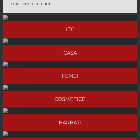
exact ceea ce cauți.
ITC
CASA
FEMEI
COSMETICE
BARBATI