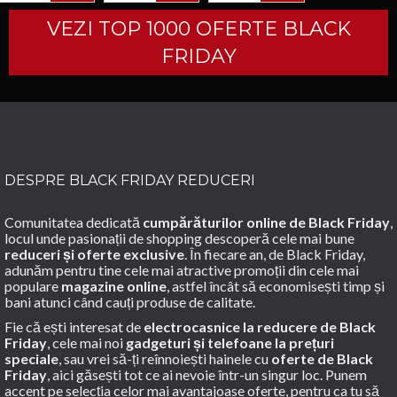
CUMPARA
CUMPARA
CUMPARA
PENTRU
SI
VEZI TOP 1000 OFERTE BLACK
BARBATI
INDEX.
EDITIE
FRIDAY
PREMIUM/DAN
LUPASCU
DESPRE BLACK FRIDAY REDUCERI
Comunitatea dedicată
cumpărăturilor online de Black Friday
,
locul unde pasionații de shopping descoperă cele mai bune
reduceri și oferte exclusive
. În fiecare an, de Black Friday,
adunăm pentru tine cele mai atractive promoții din cele mai
populare
magazine online
, astfel încât să economisești timp și
bani atunci când cauți produse de calitate.
Fie că ești interesat de
electrocasnice la reducere de Black
Friday
, cele mai noi
gadgeturi și telefoane la prețuri
speciale
, sau vrei să-ți reînnoiești hainele cu
oferte de Black
Friday
, aici găsești tot ce ai nevoie într-un singur loc. Punem
accent pe selecția celor mai avantajoase oferte, pentru ca tu să