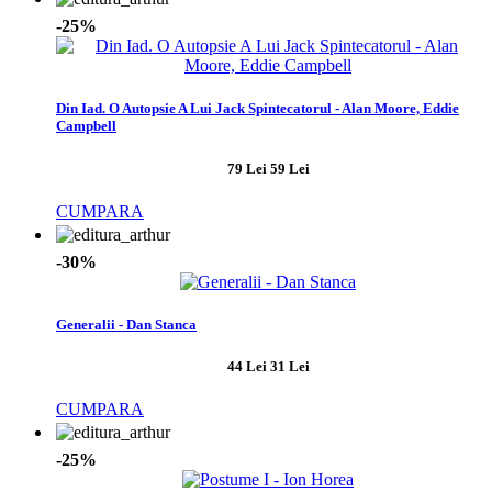
-25%
Din Iad. O Autopsie A Lui Jack Spintecatorul - Alan Moore, Eddie
Campbell
79 Lei
59 Lei
CUMPARA
-30%
Generalii - Dan Stanca
44 Lei
31 Lei
CUMPARA
-25%