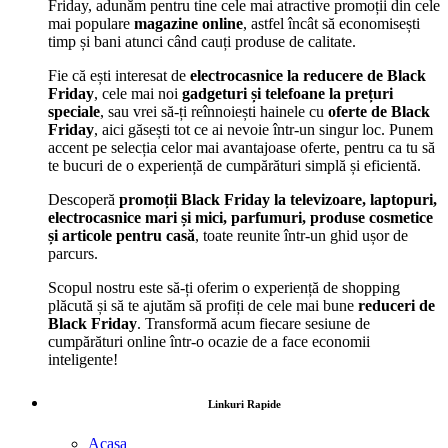
Friday, adunăm pentru tine cele mai atractive promoții din cele
mai populare
magazine online
, astfel încât să economisești
timp și bani atunci când cauți produse de calitate.
Fie că ești interesat de
electrocasnice la reducere de Black
Friday
, cele mai noi
gadgeturi și telefoane la prețuri
speciale
, sau vrei să-ți reînnoiești hainele cu
oferte de Black
Friday
, aici găsești tot ce ai nevoie într-un singur loc. Punem
accent pe selecția celor mai avantajoase oferte, pentru ca tu să
te bucuri de o experiență de cumpărături simplă și eficientă.
Descoperă
promoții Black Friday la televizoare, laptopuri,
electrocasnice mari și mici, parfumuri, produse cosmetice
și articole pentru casă
, toate reunite într-un ghid ușor de
parcurs.
Scopul nostru este să-ți oferim o experiență de shopping
plăcută și să te ajutăm să profiți de cele mai bune
reduceri de
Black Friday
. Transformă acum fiecare sesiune de
cumpărături online într-o ocazie de a face economii
inteligente!
Linkuri Rapide
Acasa