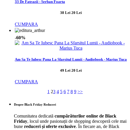
33 De Fatrazii - Serban Foarta
38 Lei
20 Lei
CUMPARA
-60%
Am Sa Te Iubesc Pana La Sfarsitul Lumii - Audiobook - Marius Tuca
49 Lei
20 Lei
CUMPARA
1
2
3
4
5
6
7
8
9
>>
Despre Black Friday Reduceri
Comunitatea dedicată
cumpărăturilor online de Black
Friday
, locul unde pasionații de shopping descoperă cele mai
bune
reduceri și oferte exclusive
. În fiecare an, de Black