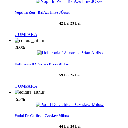
Nopti In Zen - BalÁzs Imre JÓzsef
42 Lei
29 Lei
CUMPARA
-58%
Helliconia #2. Vara - Brian Aldiss
59 Lei
25 Lei
CUMPARA
-55%
Podul De Catifea - Czeslaw Milosz
44 Lei
20 Lei