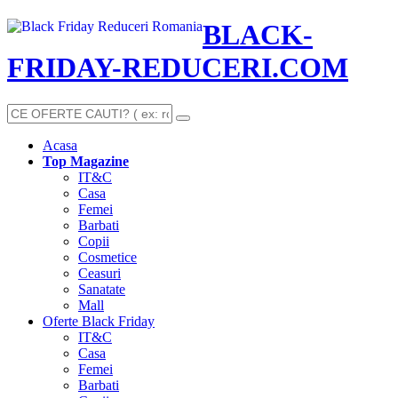
BLACK-
FRIDAY-REDUCERI.COM
Acasa
Top Magazine
IT&C
Casa
Femei
Barbati
Copii
Cosmetice
Ceasuri
Sanatate
Mall
Oferte Black Friday
IT&C
Casa
Femei
Barbati