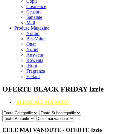
Copii
Cosmetice
Ceasuri
Sanatate
Mall
Produse Magazine
Notino
BestValue
Otter
Noriel
Answear
Rowenta
iHunt
Fragranza
Elefant
OFERTE BLACK FRIDAY Izzie
ALEGE ALT MAGAZIN
CELE MAI VANDUTE - OFERTE Izzie