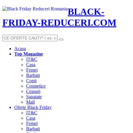
BLACK-
FRIDAY-REDUCERI.COM
Acasa
Top Magazine
IT&C
Casa
Femei
Barbati
Copii
Cosmetice
Ceasuri
Sanatate
Mall
Oferte Black Friday
IT&C
Casa
Femei
Barbati