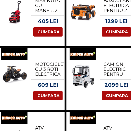
MASINUTA
BASCULAN
CU
ELECTRICA
MANER, 2
PENTRU 2
IN 1,
COPII,
PENTRU
KINDERAU
405 LEI
1299 LEI
COPII,
BJ302
BMW M5,
80W 12V
CUMPARA
CUMPARA
PREMIUM,
10AH
CULOARE
PREMIUM,
ROSU
CULOARE
GALBENA
MOTOCICLETA
CAMION
CU 3 ROTI
ELECTRIC
ELECTRICA
PENTRU
PENTRU
COPII,
COPII,
MERCEDES
609 LEI
2099 LEI
SUPERMOTO,
ACTROS,
70W, 12V,
4X4, 180W
CUMPARA
CUMPARA
CU SCAUN
12V,
TAPITAT,
PREMIUM,
BLUETOOTH,
ALB
NEAGRA
ATV
ATV