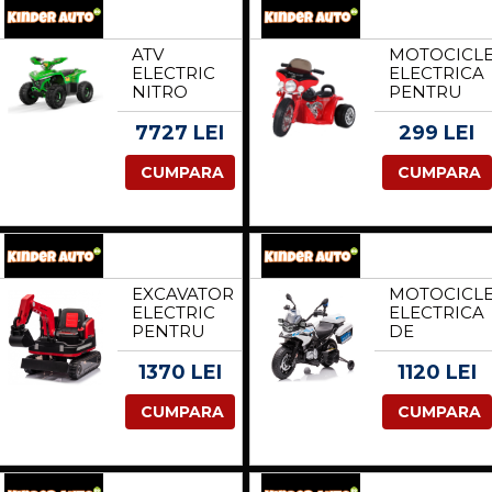
ALBA
NEAGRA
ATV
MOTOCICL
ELECTRIC
ELECTRICA
NITRO
PENTRU
ECO BALU
COPII,
1600WP
POLICE
7727 LEI
299 LEI
48V 20AH
JT568 35W
CU ROTI 7
STANDARD
CUMPARA
CUMPARA
INCH SI
ROSU
DIFERENTIAL,
VERDE
EXCAVATOR
MOTOCICL
ELECTRIC
ELECTRICA
PENTRU
DE
COPII
POLITIE
KINDERAUTO
PENTRU
1370 LEI
1120 LEI
X7, 110W,
COPII,
12V-12AH,
BMW F850
CUMPARA
CUMPARA
SCAUN
GS, 90W,
TAPITAT,
12V CU
TELECOMANDA,
ROTI MOI
ECHIPARE
POLIZEI