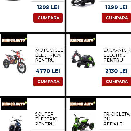
S650
PENTRU
MAYBACH,
COPII
1299 LEI
1299 LEI
90W, 12V,
SX1968,
PREMIUM
500W
CUMPARA
CUMPARA
ALB
PUTERE,
24V, CU
ROTI MOI
ALB
MOTOCICLETA
EXCAVATOR
ELECTRICA
ELECTRIC
PENTRU
PENTRU
COPII
COPII
KINDERAUTO
VOLVO
4770 LEI
2130 LEI
MOTOBIKE
90W 12V,
35 1500W
INCARCAT
CUMPARA
CUMPARA
48V ROTI
ACTIONAT
14 12,
ELECTRIC,
CULOARE
CULOARE
ROSIE
VERDE
SCUTER
TRICICLETA
ELECTRIC
CU
PENTRU
PEDALE,
COPII
PENTRU