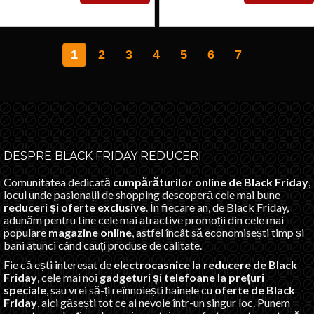
SUPERSPEED,
CU ROTI
70W, 12V
MOI,
7AH, ROZ
VERDE
1
2
3
4
5
6
7
DESPRE BLACK FRIDAY REDUCERI
Comunitatea dedicată
cumpărăturilor online de Black Friday
,
locul unde pasionații de shopping descoperă cele mai bune
reduceri și oferte exclusive
. În fiecare an, de Black Friday,
adunăm pentru tine cele mai atractive promoții din cele mai
populare
magazine online
, astfel încât să economisești timp și
bani atunci când cauți produse de calitate.
Fie că ești interesat de
electrocasnice la reducere de Black
Friday
, cele mai noi
gadgeturi și telefoane la prețuri
speciale
, sau vrei să-ți reînnoiești hainele cu
oferte de Black
Friday
, aici găsești tot ce ai nevoie într-un singur loc. Punem