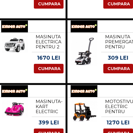
XXL , 500W
25 1000W
CUMPARA
CUMPARA
24V 14AH,
36V, ROTI
CULOARE
12 10
NEAGRA
CULOARE
PORTOCALI
MASINUTA
MASINUTA
ELECTRICA
PREMERGA
PENTRU 2
PENTRU
COPII,
COPII, 2 IN
TOYOTA
1,
1670 LEI
309 LEI
LAND
LAMBORGH
CRUISER
ESSENZA
CUMPARA
CUMPARA
140W 12V
SCV12,
PREMIUM,
ALBA
ALBA
MASINUTA-
MOTOSTIVU
KART
ELECTRIC
ELECTRIC
PENTRU
PENTRU
COPII,
COPII 2-5
LICENTA
399 LEI
1270 LEI
ANI,
JCB 70W,
RACE8
12V,