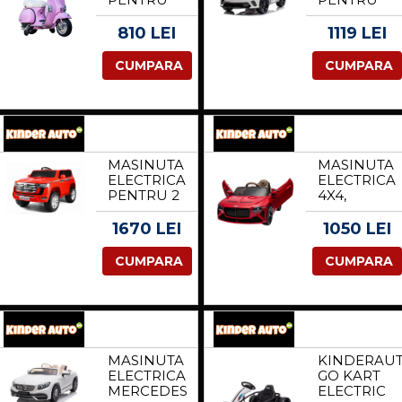
COPII
COPII
PIAGGIO
MCLAREN
810 LEI
1119 LEI
PX150,
GT 70W
70W, 12V,
12V,
CUMPARA
CUMPARA
ECHIPARE
BUTTERFLY
PREMIUM,
DOORS,
ROTI MOI,
CULOARE
SCAUN
ALB
TAPITAT,
ROZ
MASINUTA
MASINUTA
ELECTRICA
ELECTRICA
PENTRU 2
4X4,
COPII,
PENTRU
TOYOTA
COPII,
1670 LEI
1050 LEI
LAND
BENTLEY
CRUISER
BACALAR
CUMPARA
CUMPARA
140W 12V
120W 12V
PREMIUM,
PREMIUM,
ROSU
CULOARE
ROSU
MASINUTA
KINDERAU
ELECTRICA
GO KART
MERCEDES
ELECTRIC