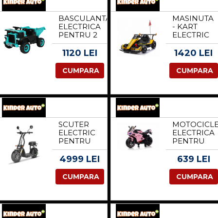
PREMIUM,
ROSU
BASCULANTA
MASINUTA
ELECTRICA
- KART
PENTRU 2
ELECTRIC
COPII,
PENTRU
KINDERAUTO
COPII 3-11
1120 LEI
1420 LEI
BJDQ818
ANI,
120W 12V
RACING F1
CUMPARA
CUMPARA
10AH
500W 24V,
PREMIUM,
TELECOMA
CULOARE
MUSIC
TURQUOISE
PLAYER,
DRIFT,
GALBEN
SCUTER
MOTOCICL
ELECTRIC
ELECTRICA
PENTRU
PENTRU
ADULTI
FETITE,
SOLLEY
KINDERAU
4999 LEI
639 LEI
MINI F1,
BDQ888
1000W
70W 12V
CUMPARA
CUMPARA
PUTERE,
CU ROTI
BATERIE
MOI,
LI-ION 48V
BLUETOOTH
13AH,
CULOARE
CULOARE
ROZ