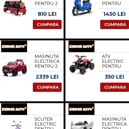
PENTRU 2
PENTRU
COPII
COPII
SX1919
KINDERAU
810 LEI
1450 LEI
90W 12V
RETRO
CU ROTI
350W 24V
CUMPARA
CUMPARA
MOI ROSU
10AH CU
ROTI
GONFLABIL
ALBASTRU
MASINUTA
ATV
ELECTRICA
ELECTRIC
PENTRU 2
PENTRU
COPII,
COPII,
FORD
KINDERAU
2339 LEI
350 LEI
SUPER
CUBA 35W
DUTY
6V CU
CUMPARA
CUMPARA
F450,
TELECOMA
300W 24V
INCLUSA,
14A
NEAGRA
PREMIUM,
CULOARE
ROSIE
SCUTER
MASINUTA
ELECTRIC
ELECTRICA
PENTRU
PENTRU