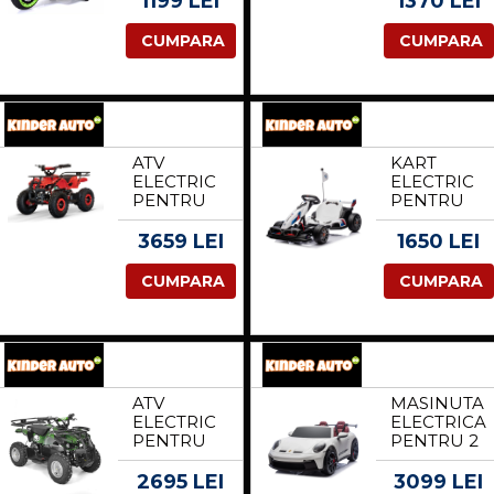
1199 LEI
1370 LEI
PUTERE
MOONRIDE
150W, 24V,
6X6 180W
CUMPARA
CUMPARA
ROTI MOI,
24V
SCAUN
PREMIUM,
TAPITAT,
VERDE
VERDE
ATV
KART
ELECTRIC
ELECTRIC
PENTRU
PENTRU
COPII
COPII
NITRO
BMW
3659 LEI
1650 LEI
TORINO
MOTOSPOR
QUAD
PUTERE
CUMPARA
CUMPARA
1200W 48V
500W,
BIG TYRE,
SASIU
CULOARE
AJUSTABIL,
ROSIE
ALB
ATV
MASINUTA
ELECTRIC
ELECTRICA
PENTRU
PENTRU 2
COPII
COPII,
KINDERAUTO
PORSCHE
2695 LEI
3099 LEI