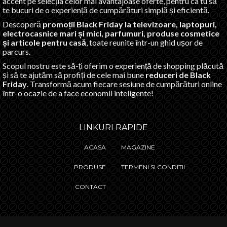
accent pe selecția celor mai avantajoase oferte, pentru ca tu să
te bucuri de o experiență de cumpărături simplă și eficientă.
Descoperă
promoții Black Friday la televizoare, laptopuri,
electrocasnice mari și mici, parfumuri, produse cosmetice
și articole pentru casă
, toate reunite într-un ghid ușor de
parcurs.
Scopul nostru este să-ți oferim o experiență de shopping plăcută
și să te ajutăm să profiți de cele mai bune
reduceri de Black
Friday
. Transformă acum fiecare sesiune de cumpărături online
într-o ocazie de a face economii inteligente!
LINKURI RAPIDE
ACASA
MAGAZINE
PRODUSE
TERMENI SI CONDITII
CONTACT