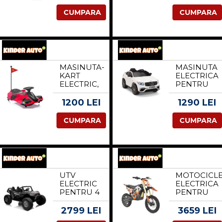
ARMYGREEN
911 GT3
QUAD
320W 24V
CUMPARA
CUMPARA
1000W 36V
14AH
12AH,
PREMIUM,
CULOARE
CULOARE
VERDE
ALBA
MASINUTA-
MASINUTA
KART
ELECTRICA
ELECTRIC,
PENTRU
RIDER
COPII
DRIFT 360,
MERCEDES
1200 LEI
1290 LEI
PT COPII 5-
GLC63S
11 ANI,
2X35W 12V
CUMPARA
CUMPARA
180W, 24V,
STANDARD,
CU CASCA
CULOARE
SI
ALB
GENUNCHIERE
CADOU,
ROSIE
UTV
MOTOCICL
ELECTRIC
ELECTRICA
PENTRU 4
PENTRU
COPII,
COPII
KINDERAUTO
KINDERAU
2799 LEI
3659 LEI
BUGGY
MOTOBIKE