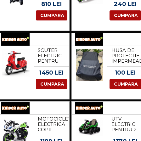
PIAGGIO
COPII 2-4
810 LEI
240 LEI
PX150,
ANI,
70W, 12V,
KINDERAU
CUMPARA
CUMPARA
ROTI MOI
G301,
SI SCAUN
CULOARE
TAPITAT,
VERDE
ECHIPARE
PREMIUM,
NEGRU
SCUTER
HUSA DE
ELECTRIC
PROTECTIE
PENTRU
IMPERMEAB
COPII,
PENTRU
KINDERAUTO
MASINUTE
1450 LEI
100 LEI
RETRO,
ELECTRICE
350W, 24V
COPII,
CUMPARA
CUMPARA
10AH, ROTI
UTV-URI,
GONFLABILE,
ATV-URI
MUSIC
SAU
PLAYER,
MOTOCICLE
CADRU
NEAGRA
ROBUST,
MOTOCICLETA
UTV
ROSU
ELECTRICA
ELECTRIC
COPII
PENTRU 2
KINDERAUTO
COPII
R9,
KINDERAU