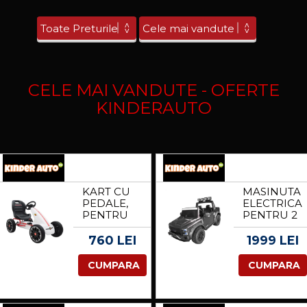
CELE MAI VANDUTE - OFERTE
KINDERAUTO
KART CU
MASINUTA
PEDALE,
ELECTRICA
PENTRU
PENTRU 2
COPII 3-9
COPII
ANI, DE LA
FORD
760 LEI
1999 LEI
FIAT
SUPER
ABARTH,
DUTY F450
CUMPARA
CUMPARA
CU ROTI
200W 12V
MOI,
STANDARD,
CULOARE
CULOARE