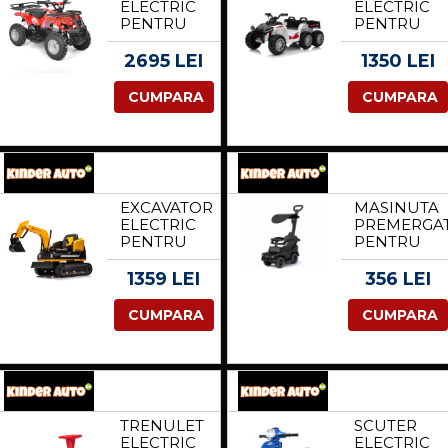
ELECTRIC
ELECTRIC
PENTRU
PENTRU
COPII
COPII 2-6
KINDERAUTO
ANI,
2695 LEI
1350 LEI
REDSPIDER
KINDERAU
QUAD
FARMQUA
CUMPARA
CUMPARA
1000W 36V
6X6, 180W,
12AH,
12V 14AH,
CULOARE
ROTI EVA,
ROSIE
PREMIUM,
ALB
EXCAVATOR
MASINUTA
ELECTRIC
PREMERGA
PENTRU
PENTRU
COPII
COPII, 2 IN
KINDERAUTO
1,
1359 LEI
356 LEI
X7, 110W,
MERCEDES
12V-12AH,
G350D CU
CUMPARA
CUMPARA
SCAUN
PARASOLAR
TAPITAT,
NEGRU
TELECOMANDA,
GALBEN
TRENULET
SCUTER
ELECTRIC
ELECTRIC