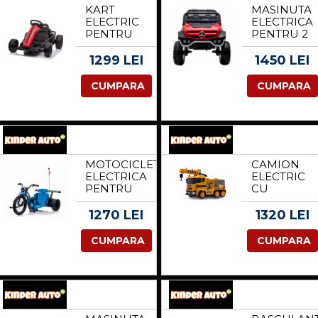
KART
MASINUTA
ELECTRIC
ELECTRICA
PENTRU
PENTRU 2
COPII 6-11
COPII
ANI
MERCEDES
1299 LEI
1450 LEI
SX1968,
UNIMOG
PUTERE
4X4 140W
CUMPARA
CUMPARA
500W, 24V,
PREMIUM
CU ROTI
CULOARE
MOI ROSU
ROSU
MOTOCICLETA
CAMION
ELECTRICA
ELECTRIC
PENTRU
CU
COPII 5-12
FUNCTIE
ANI,
DE
1270 LEI
1320 LEI
KINDERAUTO
MACARA,
DRIFT-
KINDERAU
CUMPARA
CUMPARA
TRIKE,
COSTRUCK
500W, 24V
140W 12V
10AH, ROTI
10AH,
MOI,
CULOARE
ALBASTRA
GALBENA