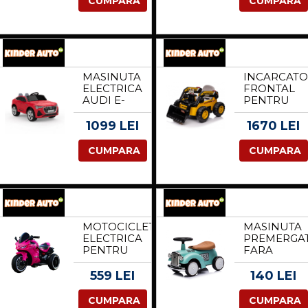
CUMPARA
CUMPARA
35W 6V,
ECHIPAT
TELECOMANDA,
STANDARD,
CULOARE
GALBEN
ROZ
MASINUTA
INCARCAT
ELECTRICA
FRONTAL
AUDI E-
PENTRU
TRON
COPII
SPORTBACK,
NEW
1099 LEI
1670 LEI
CU SCAUN
HOLLAND
TAPITAT,
300W 12V,
CUMPARA
CUMPARA
ROTI MOI,
INCARCAT
ECHIPARE
ACTIONAT
PREMIUM,
ELECTRIC,
ROSIE
GALBEN
MOTOCICLETA
MASINUTA
ELECTRICA
PREMERGA
PENTRU
FARA
COPII 2-5
PEDALE,
ANI, CU 3
KINDERAU
559 LEI
140 LEI
ROTI,
RETRO
KINDERAUTO
BABY CAR
CUMPARA
CUMPARA