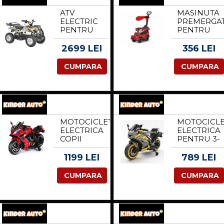
NEAGRA
ATV
MASINUTA
ELECTRIC
PREMERGA
PENTRU
PENTRU
COPII
COPII, 2 IN
KINDERAUTO
1,
2699 LEI
356 LEI
JOCKER
MERCEDES
QUAD
G350D CU
CUMPARA
CUMPARA
1000W 36V
PARASOLAR
12AH,
ROSU
CULOARE
GALBENA
MOTOCICLETA
MOTOCICL
ELECTRICA
ELECTRICA
COPII
PENTRU 3-
KINDERAUTO
9 ANI,
R9,
KINDERAU
1199 LEI
789 LEI
PUTERE
TR15
150W, 24V,
SUPERBIKE
CUMPARA
CUMPARA
ROTI MOI,
PREMIUM,
SCAUN
CULOARE
TAPITAT,
GALBENA
ROSIE