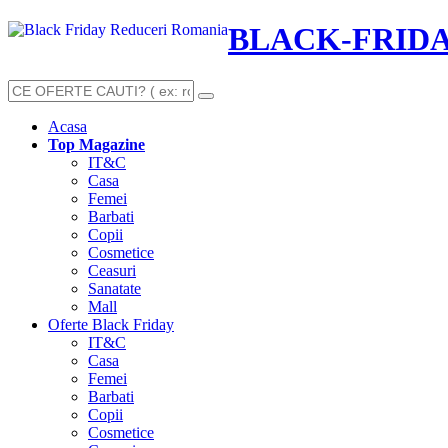
BLACK-FRID
Acasa
Top Magazine
IT&C
Casa
Femei
Barbati
Copii
Cosmetice
Ceasuri
Sanatate
Mall
Oferte Black Friday
IT&C
Casa
Femei
Barbati
Copii
Cosmetice