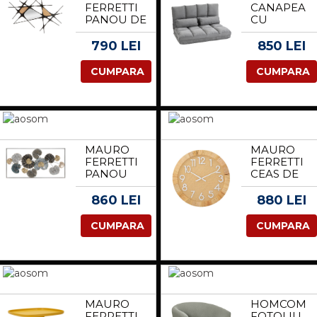
FERRETTI
CANAPEA
71 X 74 X
PANOU DE
CU
96 CM, GRI
PERETE
MATRASA
DESCHIS |
ABSY CM
PLIABILA,
790 LEI
850 LEI
AOSOM
114X2X80 |
FOTOLIU
ROMANIA
AOSOM
CONVERTIB
CUMPARA
CUMPARA
ROMANIA
CU SPATAR
REGLABIL
SI 2 PERNE
DIN
POLIESTER
ASPECT
MAURO
MAURO
CATIFEA,
FERRETTI
FERRETTI
GRI |
PANOU
CEAS DE
AOSOM
CADRU
PERETE
ROMANIA
FIER CM
BOHO
860 LEI
880 LEI
134,5X8X68,5
PLUS CM
Ø 60X4,5 |
CUMPARA
CUMPARA
AOSOM
ROMANIA
MAURO
HOMCOM
FERRETTI
FOTOLIU