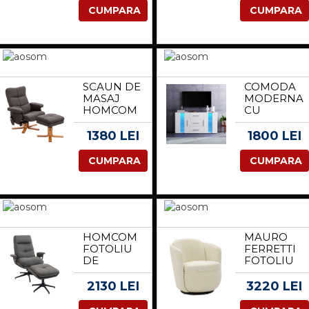
DESCHIS |
FOTOLIU
CUMPARA
CUMPARA
AOSOM
RELAX CU
ROMANIA
CAPITONAJ
GROS SI
TELECOMA
96X93X105
CM, CREM
SCAUN DE
COMODA
| AOSOM
MASAJ
MODERNA
ROMANIA
HOMCOM
CU
CU
LUMINI
TABURET,
LED
1380 LEI
1800 LEI
360°
MULTICOLO
ROTATIV,
ALB |
CUMPARA
CUMPARA
ELECTRIC,
AOSOM
CU
ROMANIA
FUNCTIE
DE
INTINDERE
SI SPATIU
HOMCOM
MAURO
DE
FOTOLIU
FERRETTI
DEPOZITARE,
DE
FOTOLIU
SCAUN DE
RELAXARE
PIVOTANT
RELAXARE
CU
TORINO
2130 LEI
3220 LEI
PENTRU
SEZLONG,
CREM CM
TELEVIZOR,
FOTOLIU
70X72X75