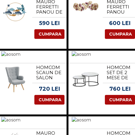
MAURO
MAURO
NATURAL |
FERRETTI
FERRETTI
AOSOM
PANOU DE
PANOU
ROMANIA
PERETE
FIER
MARINE
COLORAT -
590 LEI
600 LEI
CM
A- CM
77X5X63 |
130X5,5X54
CUMPARA
CUMPARA
AOSOM
ROMANIA
HOMCOM
HOMCOM
SCAUN DE
SET DE 2
SALON
MESE DE
DIN
CAFEA
MATERIAL
GIGOGNE,
720 LEI
760 LEI
TEXTIL
STIVUITE,
BOUCLETTE,
DESIGN
CUMPARA
CUMPARA
SCAUN
INDUSTRIAL
CAPITONAT
PICIOARE
SI
DIN
UMPLUT
METAL,
CU
ALB |
PICIOARE
AOSOM
MAURO
HOMCOM
DIN LEMN,
ROMANIA