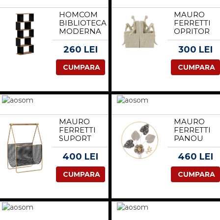
| AOSOM
HOMCOM
MAURO
ROMANIA
BIBLIOTECA
FERRETTI
MODERNA
OPRITOR
CU 5
PENTRU
NIVELE, 10
CARTI DIN
260 LEI
300 LEI
RAFTURI
METAL,
DE
DESIGN
CUMPARA
CUMPARA
DEPOZITARE
MODERN,
DESCHISE
24X10X20,3
PENTRU
| AOSOM
CAMERA
ROMANIA
DE ZI,
BIROUL
MAURO
MAURO
DE
FERRETTI
FERRETTI
STUDIU
SUPORT
PANOU
DE ACASA,
REVISTE
TIJA FIER
MARO
DE MODA
CM Ø
400 LEI
460 LEI
RUSTIC |
CM
65,4X4.4
AOSOM
37X23X54,5
ROMANIA
CUMPARA
CUMPARA