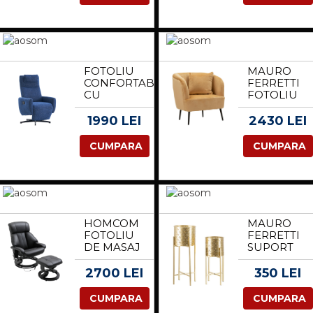
REGLABIL,
FOTOLIU
DIMENSIUNI
DE MASAJ
206X81X83
TAPITAT
CM,
CU
ALBASTRU
TELECOMA
ELEGANT |
CRONOME
FOTOLIU
MAURO
AOSOM
SI BAZA
CONFORTABIL
FERRETTI
ROMANIA
DIN OTEL,
CU
FOTOLIU
GRI |
FUNCTIE
MARO CU
AOSOM
DE
PERNE CM
1990 LEI
2430 LEI
ROMANIA
RELAXARE,
73X66X78 |
ALBASTRU
AOSOM
CUMPARA
CUMPARA
| AOSOM
ROMANIA
ROMANIA
HOMCOM
MAURO
FOTOLIU
FERRETTI
DE MASAJ
SUPORT
CU
DE VAZA
TABURET,
GOLVY SET
2700 LEI
350 LEI
10 PUNCTE
2 BUC -B-
DE
CM Ø
CUMPARA
CUMPARA
VIBRATII,
21X52-