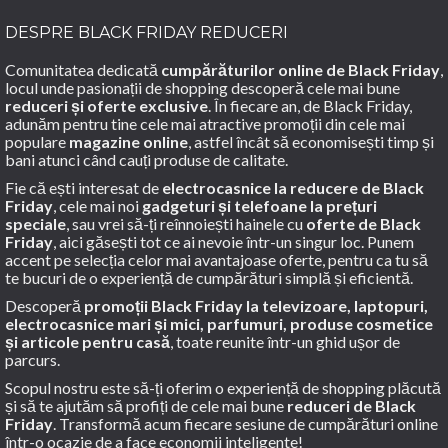
DESPRE BLACK FRIDAY REDUCERI
Comunitatea dedicată
cumpărăturilor online de Black Friday
,
locul unde pasionații de shopping descoperă cele mai bune
reduceri și oferte exclusive
. În fiecare an, de Black Friday,
adunăm pentru tine cele mai atractive promoții din cele mai
populare
magazine online
, astfel încât să economisești timp și
bani atunci când cauți produse de calitate.
Fie că ești interesat de
electrocasnice la reducere de Black
Friday
, cele mai noi
gadgeturi și telefoane la prețuri
speciale
, sau vrei să-ți reînnoiești hainele cu
oferte de Black
Friday
, aici găsești tot ce ai nevoie într-un singur loc. Punem
accent pe selecția celor mai avantajoase oferte, pentru ca tu să
te bucuri de o experiență de cumpărături simplă și eficientă.
Descoperă
promoții Black Friday la televizoare, laptopuri,
electrocasnice mari și mici, parfumuri, produse cosmetice
și articole pentru casă
, toate reunite într-un ghid ușor de
parcurs.
Scopul nostru este să-ți oferim o experiență de shopping plăcută
și să te ajutăm să profiți de cele mai bune
reduceri de Black
Friday
. Transformă acum fiecare sesiune de cumpărături online
într-o ocazie de a face economii inteligente!