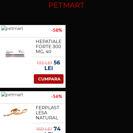
PETMART
-58%
HEPATIALE
FORTE 300
MG, 40
TABLETE
56
132 LEI
LEI
CUMPARA
-56%
FERPLAST
LESA
NATURAL
NATUR G,
2X180 CM
74
169 LEI