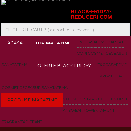
BLACK-FRIDAY-
REDUCERI.COM
IT&C
CASA
FEMEI
BARBATI
ACASA
TOP MAGAZINE
COPII
COSMETICE
CEASURI
SANATATE
MALL
IT&C
CASA
FEMEI
OFERTE BLACK FRIDAY
BARBATI
COPII
COSMETICE
CEASURI
SANATATE
MALL
NOTINO
BESTVALUE
OTTER
NORIEL
PRODUSE MAGAZINE
ANSWEAR
ROWENTA
IHUNT
FRAGRANZA
ELEFANT