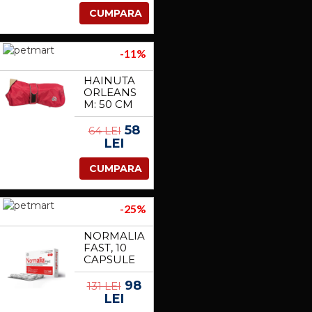
CUMPARA
-11%
HAINUTA
ORLEANS
M: 50 CM
ROSU
680315
58
64 LEI
LEI
CUMPARA
-25%
NORMALIA
FAST, 10
CAPSULE
98
131 LEI
LEI