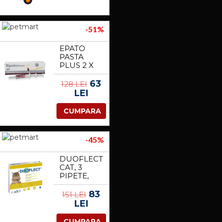
-51%
EPATO
PASTA
PLUS 2 X
15 ML
63
128 LEI
LEI
CUMPARA
-45%
DUOFLECT
CAT, 3
PIPETE,
0.5-5 KG
83
151 LEI
LEI
CUMPARA