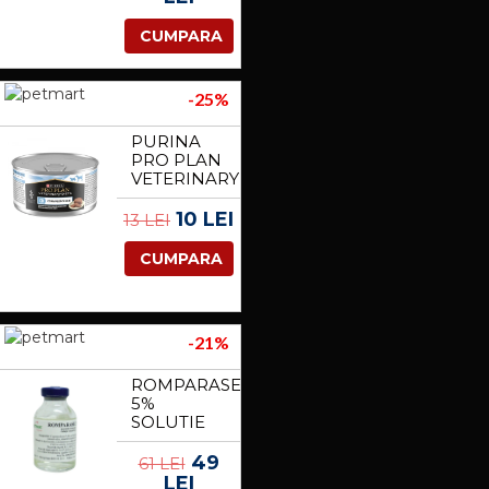
TABLETE
CUMPARA
-25%
PURINA
PRO PLAN
VETERINARY
DIETS
CANINE &
10 LEI
13 LEI
FELINE CN
CONVALESCENCE
CUMPARA
MOUSSE,
195 G
-21%
ROMPARASECT
5%
SOLUTIE
CONCENTRATA,
100 ML
49
61 LEI
LEI