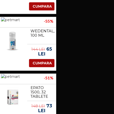
CUMPARA
-55%
WEDENTAL,
100 ML
65
144 LEI
LEI
CUMPARA
-51%
EPATO
1500, 32
TABLETE
MASTICABILE
73
148 LEI
LEI