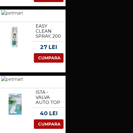
EASY
CLEAN
SPRAY, 200
ML
27 LEI
CUMPARA
ISTA -
VALVA
AUTO TOP
OFF
FLOAT
40 LEI
VALVE
CUMPARA