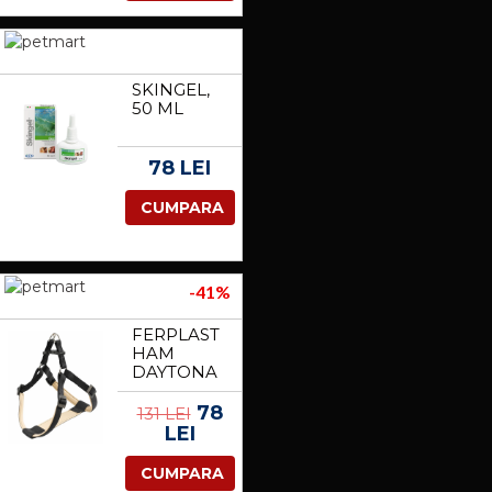
SKINGEL,
50 ML
78 LEI
CUMPARA
-41%
FERPLAST
HAM
DAYTONA
L NEGRU
78
131 LEI
LEI
CUMPARA