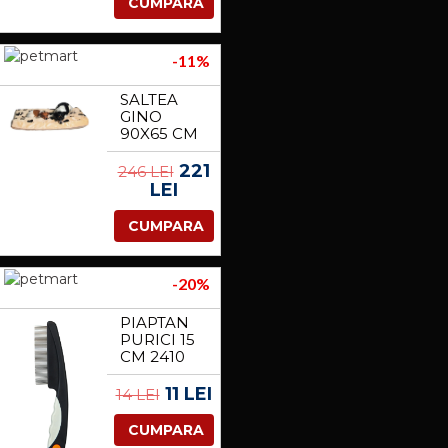
CUMPARA
-11%
SALTEA
GINO
90X65 CM
BEJ 37594
221
246 LEI
LEI
CUMPARA
-20%
PIAPTAN
PURICI 15
CM 2410
11 LEI
14 LEI
CUMPARA