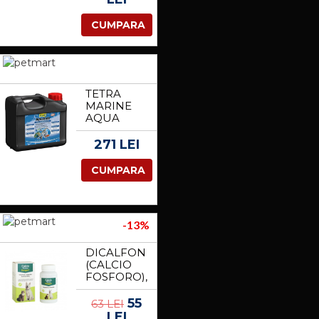
CUMPARA
TETRA
MARINE
AQUA
SAFE 5L
271 LEI
CUMPARA
-13%
DICALFON
(CALCIO
FOSFORO),
STANVET,
CAINI SI
55
63 LEI
PISICI, 100
LEI