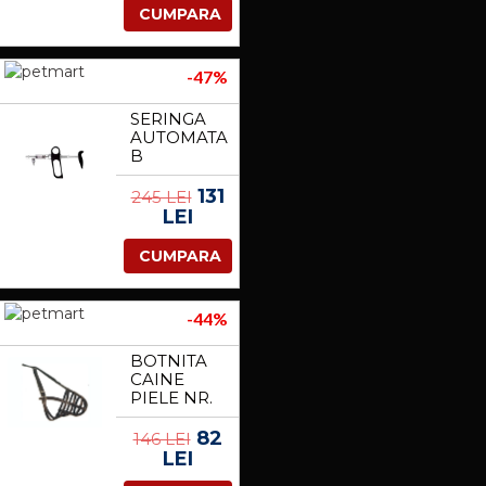
CUMPARA
-47%
SERINGA
AUTOMATA
B
METALICA
01-2 ML CU
131
245 LEI
FURTUN
LEI
CUMPARA
-44%
BOTNITA
CAINE
PIELE NR.
5 -
SPANIEL
82
146 LEI
MIC
LEI