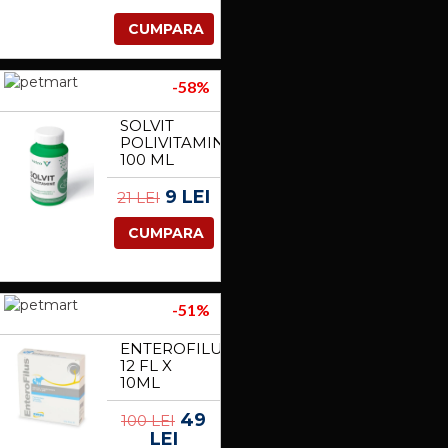
CUMPARA
-58%
SOLVIT
POLIVITAMINE,
100 ML
9 LEI
21 LEI
CUMPARA
-51%
ENTEROFILUS,
12 FL X
10ML
49
100 LEI
LEI